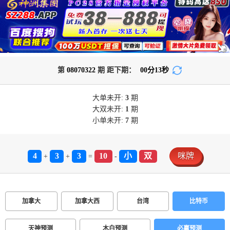
第
08070322
期 距下期：
00
分
13
秒
大单
未开:
3
期
大双
未开:
1
期
小单
未开:
7
期
4
3
3
10
小
双
咪牌
+
+
=
-
加拿大
加拿大西
台湾
比特币
天神预测
木白预测
必赢预测